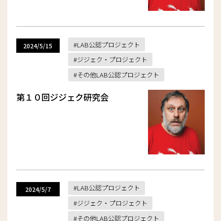
LAB公認プロジェクト
2024/5/15
ジジェク・プロジェクト
その他LAB公認プロジェクト
第１０回ジジェク研究会
LAB公認プロジェクト
2024/5/7
ジジェク・プロジェクト
その他LAB公認プロジェクト