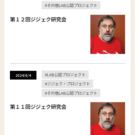
その他LAB公認プロジェクト
第１２回ジジェク研究会
LAB公認プロジェクト
2024/6/4
ジジェク・プロジェクト
その他LAB公認プロジェクト
第１１回ジジェク研究会