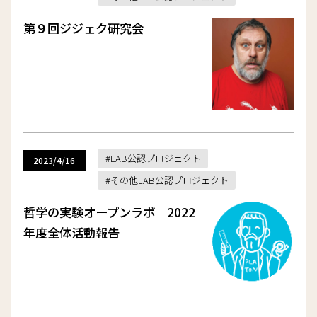
第９回ジジェク研究会
LAB公認プロジェクト
2023/4/16
その他LAB公認プロジェクト
哲学の実験オープンラボ 2022
年度全体活動報告