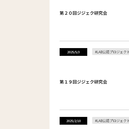
第２０回ジジェク研究会
LAB公認プロジェク
2025/5/3
第１９回ジジェク研究会
LAB公認プロジェク
2025/2/10