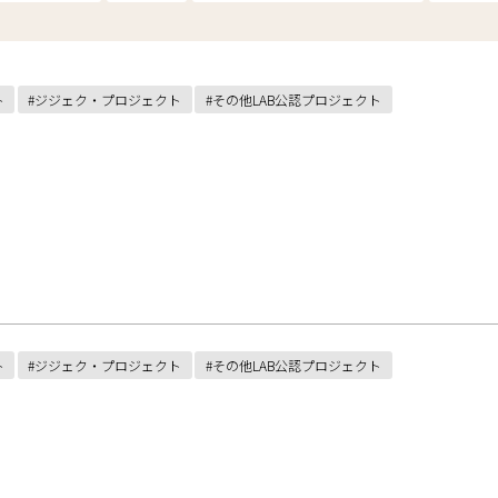
ト
ジジェク・プロジェクト
その他LAB公認プロジェクト
ト
ジジェク・プロジェクト
その他LAB公認プロジェクト