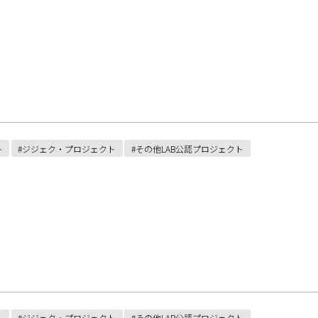
ト
ジジェク・プロジェクト
その他LAB公認プロジェクト
ト
ジジェク・プロジェクト
その他LAB公認プロジェクト