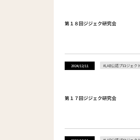
第１８回ジジェク研究会
LAB公認プロジェク
2024/12/11
第１７回ジジェク研究会
LAB公認プロジェク