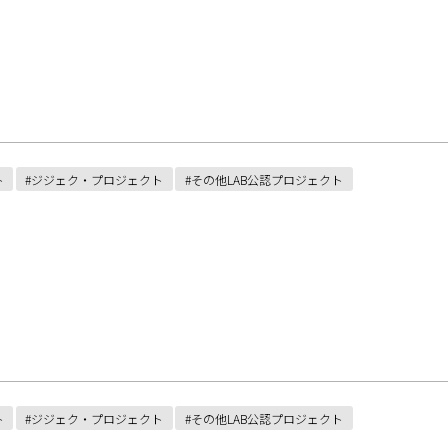
ト
ジジェク・プロジェクト
その他LAB公認プロジェクト
ト
ジジェク・プロジェクト
その他LAB公認プロジェクト