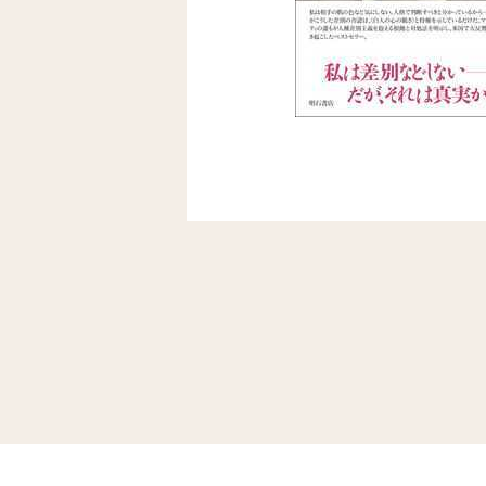
投
稿
ナ
ビ
ゲ