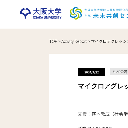
Skip
TOP
>
Activity Report
>
マイクロアグレッシ
to
content
LAB公
2024/3/22
マイクロアグレ
文責：客本敦成（社会学