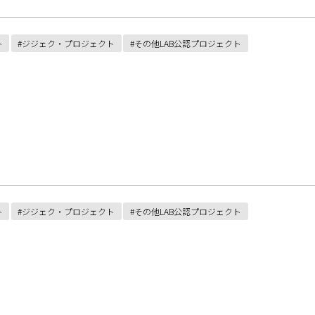
ト
ジジェク・プロジェクト
その他LAB公認プロジェクト
ト
ジジェク・プロジェクト
その他LAB公認プロジェクト