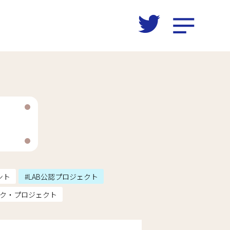
ント
LAB公認プロジェクト
ク・プロジェクト