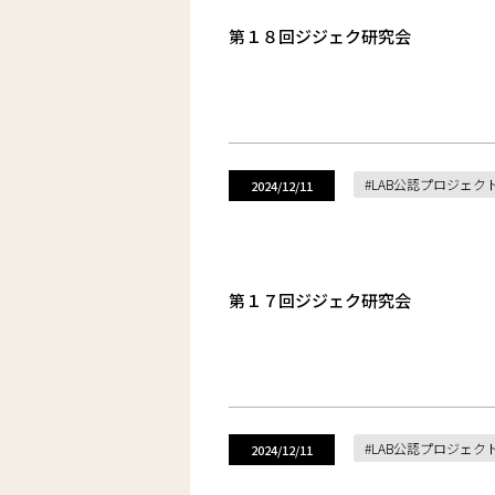
第１８回ジジェク研究会
LAB公認プロジェク
2024/12/11
第１７回ジジェク研究会
LAB公認プロジェク
2024/12/11