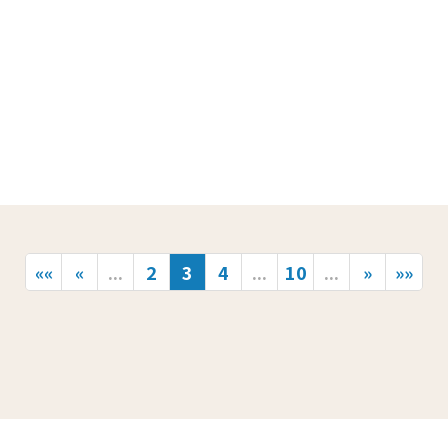
««
«
...
2
3
4
...
10
...
»
»»