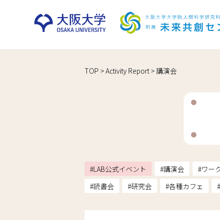
Skip
TOP
>
Activity Report
>
講演会
to
content
LAB公式イベント
講演会
ワー
読書会
研究会
各種カフェ