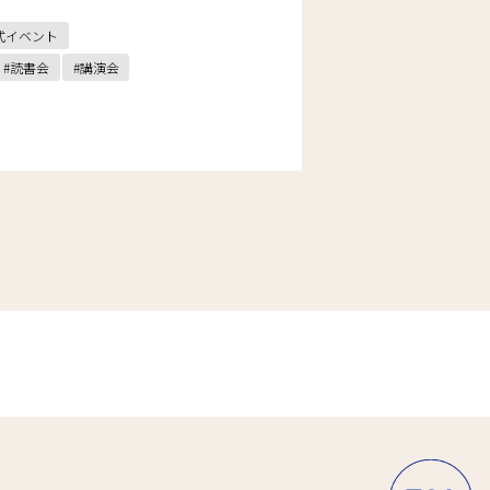
式イベント
読書会
講演会