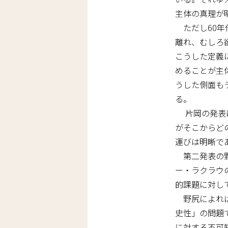
主体の真理が
ただし60年
離れ、むしろ
こうした定義
めることが主
うした側面も
る。
片岡の発表は
がそこからど
運びは明晰で
第二発表の野
ー・ラクラウ
的課題に対し
野尻によれば
史性」の問題
に対する不可