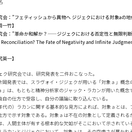
名
研究会：”フェティッシュから異物へ ジジェクにおける対象aの地
岡一竹】
ク研究会：”革命か和解か？——ジジェクにおける否定性と無限判
 Reconciliation? The Fate of Negativity and Infinite Judgmen
尻英一】
ェク研究会では、研究発表を二件おこなった。
岡発表では、スラヴォイ・ジジェクが用いる「対象ａ」概念
ａ」は、もともと精神分析家のジャック・ラカンが用いた概念
独自の仕方で受容し、自分の議論に取り込んでいる。
年代の）ラカンに関する基本的な見方によれば、対象ａとは、
仕方で示す対象である。対象ａは不在の対象として定義される
は、人間主体が有する根本的な欠如がそこにおいて示されてい
えラカンとジジェクにおいて、対象ａは、その空虚さが暴かれ