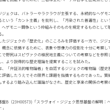
ジェクは、バトラーやラクラウが主張する、永続的なヘゲモ
るという「カント主義」を批判し、「汚染された普遍性」とい
、ヘゲモニー闘争という枠組みそのものを規定するものとして
る。
たジジェクの「歴史化」のこころみを評価する一方で、ジジ
」概念に依拠するために、表象や想像力の役割を十分に考察し
こで野尻はスピヴァクの植民地主義についての考察などを参照
し、より説得的な歴史理論を提案することを試みた。
、「弁証法的唯物論者」を自認するジジェクの唯物論（歴史
に評価したうえでその限界と課題を指摘するものであった。質
んするより踏み込んだ議論がなされ、歴史と享楽の関係の考察
盤B（23H00573)「スラヴォイ・ジジェク思想基盤の解明：
に」