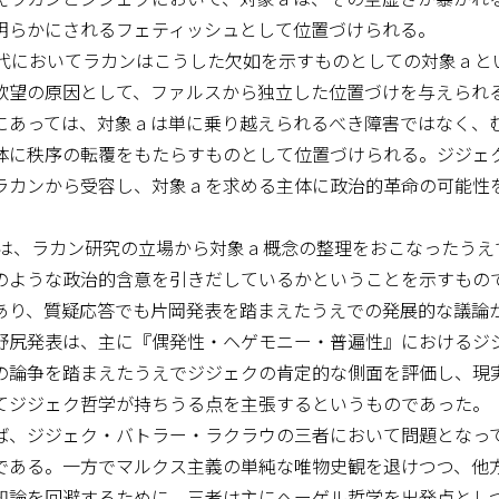
明らかにされるフェティッシュとして位置づけられる。
代においてラカンはこうした欠如を示すものとしての対象ａと
欲望の原因として、ファルスから独立した位置づけを与えられ
にあっては、対象ａは単に乗り越えられるべき障害ではなく、
体に秩序の転覆をもたらすものとして位置づけられる。ジジェ
ラカンから受容し、対象ａを求める主体に政治的革命の可能性
、ラカン研究の立場から対象ａ概念の整理をおこなったうえ
のような政治的含意を引きだしているかということを示すもの
あり、質疑応答でも片岡発表を踏まえたうえでの発展的な議論
尻発表は、主に『偶発性・ヘゲモニー・普遍性』におけるジ
の論争を踏まえたうえでジジェクの肯定的な側面を評価し、現
てジジェク哲学が持ちうる点を主張するというものであった。
、ジジェク・バトラー・ラクラウの三者において問題となっ
である。一方でマルクス主義の単純な唯物史観を退けつつ、他
知論を回避するために、三者は主にヘーゲル哲学を出発点とし