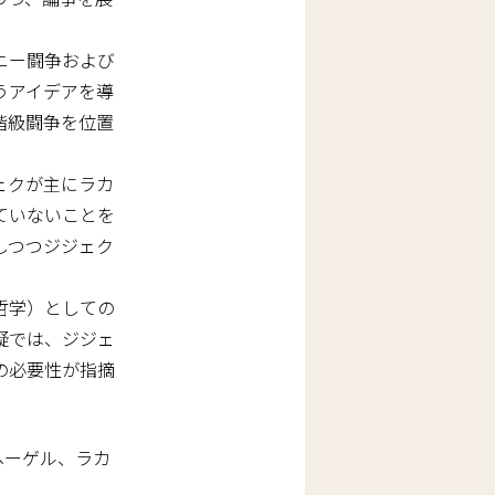
ニー闘争および
うアイデアを導
階級闘争を位置
ェクが主にラカ
ていないことを
しつつジジェク
哲学）としての
疑では、ジジェ
の必要性が指摘
ヘーゲル、ラカ