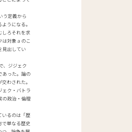
いう定義から
るようになる。
むしろそれを求
クは対象ａのこ
を見出してい
で、ジジェク
であった。論の
が交わされた。
ジェク・バトラ
実の政治・倫理
ているのは「歴
方で単なる歴史
つつ、論争を展