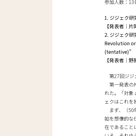
参加人数：13
1. ジジェク
【発表者｜片
2. ジジェ
Revolution or
(tentative)”
【発表者｜野
第27回ジジ
第一発表の片
れた。「対象
ェクはこれを
まず、（50
如を想像的な
在であること
いる。それゆ