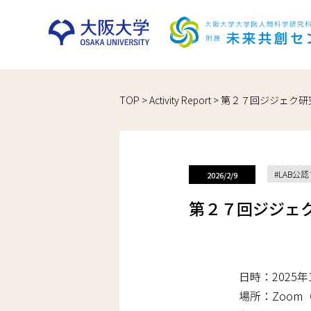
Skip
TOP
>
Activity Report
>
第２７回ジジェク研
to
content
LAB公
2026/2/9
第２７回ジジェ
日時：2025年1
場所：Zoom