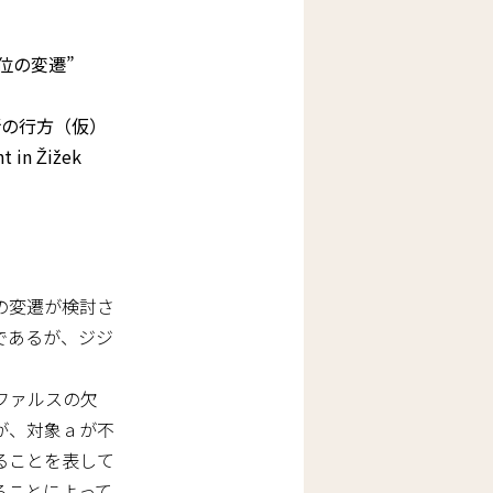
位の変遷”
断の行方（仮）
t in Žižek
の変遷が検討さ
であるが、ジジ
ファルスの欠
が、対象ａが不
ることを表して
ることによって