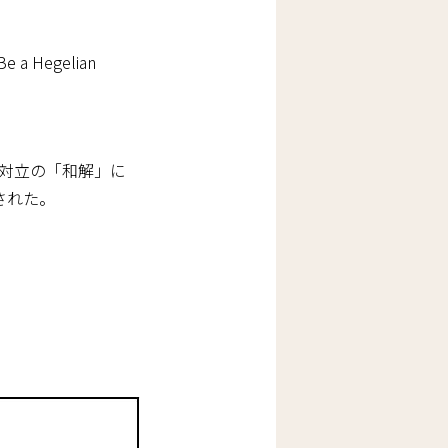
o Be a Hegelian
対立の「和解」に
論された。