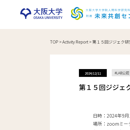
Skip
TOP
>
Activity Report
>
第１５回ジジェク研
to
content
LAB公
2024/12/11
第１５回ジジェ
日時：2024年9月1
場所：zoomミ