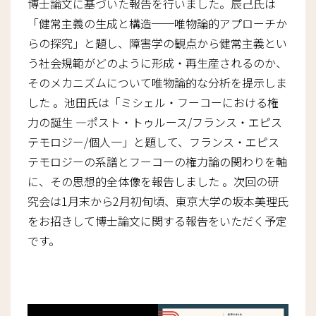
博士論文に基づいた報告を行いました。辰己氏は
「健常主義の生成と構造──唯物論的アプローチか
らの探究」と題し、障害学の観点から健常主義とい
う社会規範がどのように形成・再生産されるのか、
そのメカニズムについて唯物論的な分析を提示しま
した 。池田氏は「ミシェル・フーコーにおける権
力の誕生 ―ポスト・トゥルース/フランス・エピス
テモロジー/個人一」と題して、フランス・エピス
テモロジーの系譜とフーコーの権力論の関わりを軸
に、その思想的全体像を報告しました 。次回の研
究会は1月末から2月初旬頃、東京大学の坂本美理氏
をお招きして博士論文に関する報告をいただく予定
です。