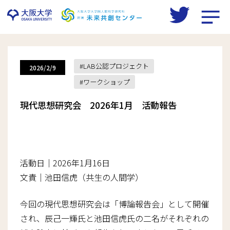
Skip
to
LAB公認プロジェクト
2026/2/9
content
ワークショップ
現代思想研究会 2026年1月 活動報告
活動日｜2026年1月16日
文責｜池田信虎（共生の人間学）
今回の現代思想研究会は「博論報告会」として開催
され、辰己一輝氏と池田信虎氏の二名がそれぞれの