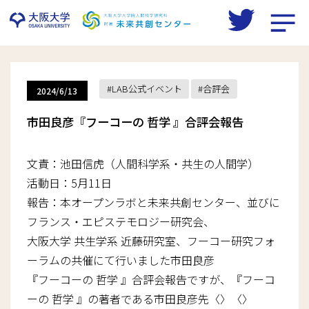
Skip
to
LAB公式イベント
合評会
2024/6/13
content
市田良彦『フーコーの 哲学 』合評会報告
文責：池田信虎（人間科学系・共生の人間学）
活動日：5月11日
報告：本オープンラボと未来共創センター、並びに
フランス・エピステモロジー研究会、
大阪大学 共生学系 近藤研究室、フーコー研究フォ
ーラムの共催にて行いました市田良彦
『フーコーの 哲学 』合評会報告ですが、『フーコ
ーの 哲学 』の著者である市田良彦先〈〉〈〉