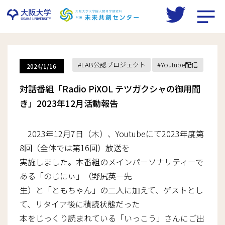
Skip
to
LAB公認プロジェクト
Youtube配信
2024/1/16
content
対話番組「Radio PiXOL テツガクシャの御用聞
き」2023年12月活動報告
2023年12月7日（木）、Youtubeにて2023年度第
8回（全体では第16回）放送を
実施しました。本番組のメインパーソナリティーで
ある「のじにぃ」（野尻英一先
生）と「ともちゃん」の二人に加えて、ゲストとし
て、リタイア後に積読状態だった
本をじっくり読まれている「いっこう」さんにご出