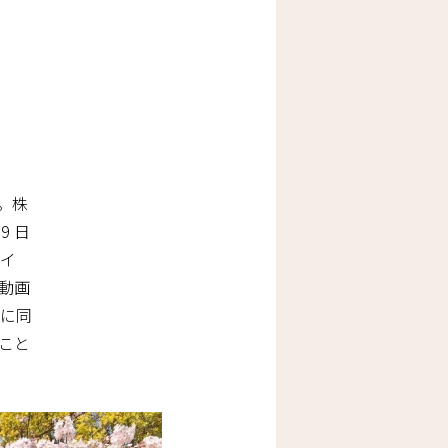
。株
9 日
イ
動画
に同
こと