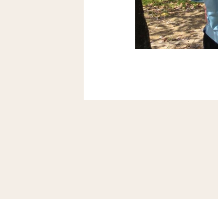
投
稿
ナ
ビ
ゲ