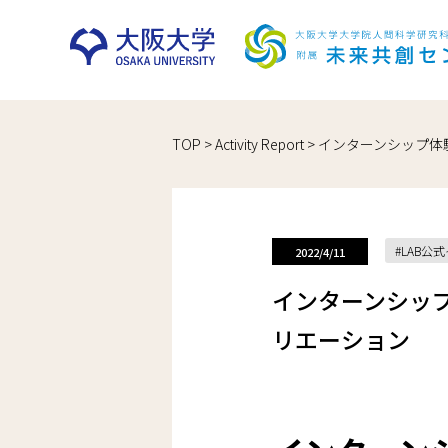
Skip
TOP
>
Activity Report
>
インターンシップ体
to
content
LAB公
2022/4/11
インターンシッ
リエーション